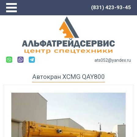
(831) 423-93-45
Главная
О компании
Сервис
Каталог
Новости
ats052@yandex.ru
Контакты
Автокран XCMG QAY800
Спецтехника LOVOL
Автогрейдеры
Погрузчики
Экскаваторы
Экскаваторы-погрузчики