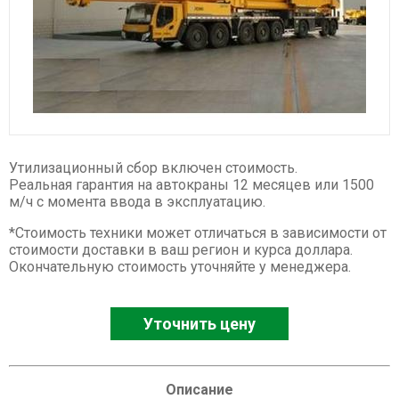
Спецтехника XCMG
Буровые установки
Карьерные самосвалы
Ресайклеры
Дорожные фрезы
Автогрейдеры
Утилизационный сбор включен стоимость.
Асфальтоукладчики
Реальная гарантия на автокраны 12 месяцев или 1500
м/ч с момента ввода в эксплуатацию.
Телескопические погрузчики
Катки
*Стоимость техники может отличаться в зависимости от
стоимости доставки в ваш регион и курса доллара.
Фронтальные погрузчики
Окончательную стоимость уточняйте у менеджера.
Экскаваторы
Автокраны
Уточнить цену
Гусеничные краны
Ножничные подъемники
Описание
Комбайны