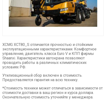
Спецтехника XCMG
Буровые установки
Карьерные самосвалы
Ресайклеры
Дорожные фрезы
Автогрейдеры
XCMG XCT80_S отличается прочностью и стойкими
Асфальтоукладчики
эксплуатационными характеристиками. Комфортное
управление, двигатель класса Euro V и КПП фирмы
Телескопические погрузчики
Shaanxi. Характеристики автокрана позволяют
Катки
проводить работы в различных климатических
условиях РФ.
Фронтальные погрузчики
Утилизационный сбор включен в стоимость.
Экскаваторы
Предоставляется гарантия на всю технику.
Автокраны
*Стоимость техники может отличаться в зависимости от
Гусеничные краны
стоимости доставки в ваш регион и курса доллара.
Ножничные подъемники
Окончательную стоимость уточняйте у менеджера.
Комбайны