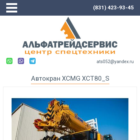
(831) 423-93-45
Главная
О компании
Сервис
Каталог
Новости
ats052@yandex.ru
Контакты
Автокран XCMG XCT80_S
Спецтехника LOVOL
Автогрейдеры
Погрузчики
Экскаваторы
Экскаваторы-погрузчики