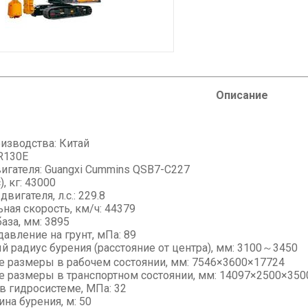
Описание
оизводства: Китай
R130E
игателя: Guangxi Сummins QSB7-C227
, кг: 43000
вигателя, л.с.: 229.8
ная скорость, км/ч: 44379
аза, мм: 3895
авление на грунт, мПа: 89
й радиус бурения (расстояние от центра), мм: 3100～3450
е размеры в рабочем состоянии, мм: 7546×3600×17724
е размеры в транспортном состоянии, мм: 14097×2500×350
в гидросистеме, МПа: 32
ина бурения, м: 50