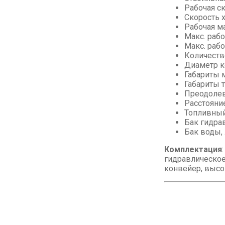
Рабочая ск
Скорость х
Рабочая ма
Макс. рабо
Макс. рабо
Количеств
Диаметр к
Габариты 
Габариты 
Преодолев
Расстояние
Топливный 
Бак гидрав
Бак воды, 
Комплектация
гидравлическое
конвейер, высо