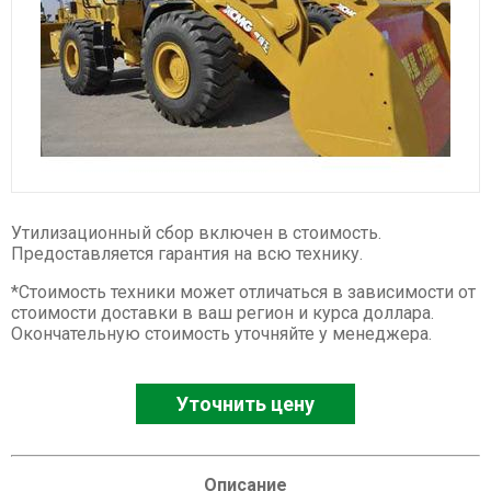
Спецтехника XCMG
Буровые установки
Карьерные самосвалы
Ресайклеры
Дорожные фрезы
Автогрейдеры
Асфальтоукладчики
Утилизационный сбор включен в стоимость.
Телескопические погрузчики
Предоставляется гарантия на всю технику.
Катки
*Стоимость техники может отличаться в зависимости от
стоимости доставки в ваш регион и курса доллара.
Фронтальные погрузчики
Окончательную стоимость уточняйте у менеджера.
Экскаваторы
Автокраны
Уточнить цену
Гусеничные краны
Ножничные подъемники
Комбайны
Описание