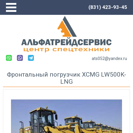
(831) 423-93-45
Главная
О компании
Сервис
Каталог
Новости
ats052@yandex.ru
Контакты
Фронтальный погрузчик XCMG LW500K-
LNG
Спецтехника LOVOL
Автогрейдеры
Погрузчики
Экскаваторы
Экскаваторы-погрузчики