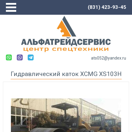
(831) 423-93-45
Главная
О компании
Сервис
Каталог
Новости
ats052@yandex.ru
Контакты
Гидравлический каток XCMG XS103H
Спецтехника LOVOL
Автогрейдеры
Погрузчики
Экскаваторы
Экскаваторы-погрузчики