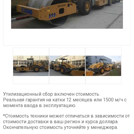
Спецтехника XCMG
Буровые установки
Карьерные самосвалы
Ресайклеры
Дорожные фрезы
Автогрейдеры
Асфальтоукладчики
Телескопические погрузчики
Катки
Фронтальные погрузчики
Утилизационный сбор включен стоимость.
Экскаваторы
Реальная гарантия на катки 12 месяцев или 1500 м/ч с
Автокраны
момента ввода в эксплуатацию.
Гусеничные краны
*Стоимость техники может отличаться в зависимости от
стоимости доставки в ваш регион и курса доллара.
Ножничные подъемники
Окончательную стоимость уточняйте у менеджера.
Комбайны