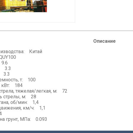
Описание
оизводства: Китай
QUY100
 9.6
: 3.3
: 3.3
емность, т: 100
 кВт: 184
стрела, тяжелая/легкая, м: 72
ь стрелы, м: 28
тана, об/мин: 1,4
движения, км/ч: 1,1
4
на грунт, МПа: 0.093