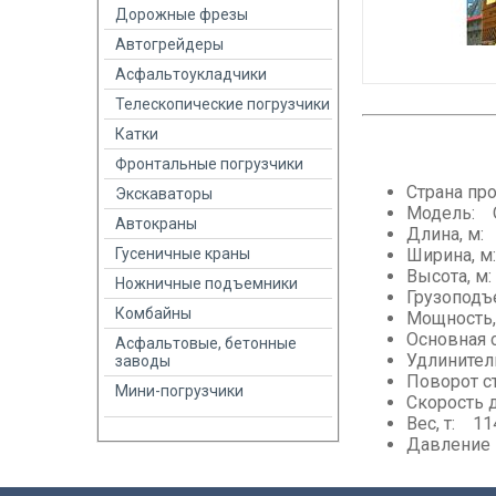
Дорожные фрезы
Автогрейдеры
Асфальтоукладчики
Телескопические погрузчики
Катки
Фронтальные погрузчики
Страна пр
Экскаваторы
Модель: 
Автокраны
Длина, м:
Гусеничные краны
Ширина, м
Высота, м
Ножничные подъемники
Грузоподъ
Комбайны
Мощность,
Основная 
Асфальтовые, бетонные
Удлинител
заводы
Поворот с
Мини-погрузчики
Скорость 
Вес, т: 11
Давление 