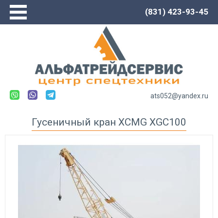
(831) 423-93-45
Главная
О компании
Сервис
Каталог
Новости
ats052@yandex.ru
Контакты
Гусеничный кран XCMG XGC100
Спецтехника LOVOL
Автогрейдеры
Погрузчики
Экскаваторы
Экскаваторы-погрузчики