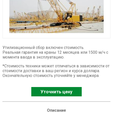
Спецтехника XCMG
Буровые установки
Карьерные самосвалы
Ресайклеры
Дорожные фрезы
Автогрейдеры
Утилизационный сбор включен стоимость.
Асфальтоукладчики
Реальная гарантия на краны 12 месяцев или 1500 м/ч с
момента ввода в эксплуатацию.
Телескопические погрузчики
Катки
*Стоимость техники может отличаться в зависимости от
стоимости доставки в ваш регион и курса доллара.
Фронтальные погрузчики
Окончательную стоимость уточняйте у менеджера.
Экскаваторы
Автокраны
Уточнить цену
Гусеничные краны
Ножничные подъемники
Описание
Комбайны