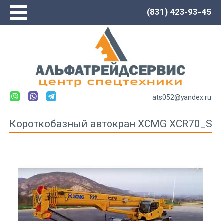
(831) 423-93-45
Главная
О компании
Сервис
Каталог
Новости
ats052@yandex.ru
Контакты
Короткобазный автокран XCMG XCR70_S
Спецтехника LOVOL
Автогрейдеры
Погрузчики
Экскаваторы
Экскаваторы-погрузчики