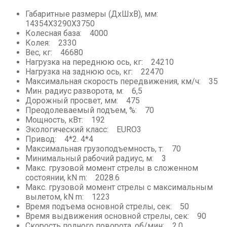
Асфальтовые, бетонные заводы
Габаритные размеры (ДхШхВ), мм:
14354X3290X3750
Мини-погрузчики
Колесная база: 4000
Колея: 2330
Вес, кг: 46680
Нагрузка на переднюю ось, кг: 24210
Нагрузка на заднюю ось, кг: 22470
Максимальная скорость передвижения, км/ч: 35
Мин. радиус разворота, м: 6,5
Дорожный просвет, мм: 475
Преодолеваемый подъем, %: 70
Мощность, кВт: 192
Экологический класс: EURO3
Привод: 4*2. 4*4
Максимальная грузоподъемность, т: 70
Минимальный рабочий радиус, м: 3
Макс. грузовой момент стрелы в сложенном
состоянии, kN m: 2028.6
Макс. грузовой момент стрелы с максимальным
вылетом, kN m: 1223
Время подъема основной стрелы, сек: 50
Время выдвижения основной стрелы, сек: 90
Скорость полного поворота, об/мин: 2.0