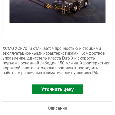
Спецтехника XCMG
Буровые установки
Карьерные самосвалы
Ресайклеры
Дорожные фрезы
Автогрейдеры
XCMG XCR70_S отличается прочностью и стойкими
Асфальтоукладчики
эксплуатационными характеристиками. Комфортное
управление, двигатель класса Euro 3 и скорость
Телескопические погрузчики
подъема основной лебедки 150 м/мин. Характеристики
Катки
короткобазного автокрана позволяют проводить
работы в различных климатических условиях РФ.
Фронтальные погрузчики
Экскаваторы
Уточнить цену
Автокраны
Гусеничные краны
Ножничные подъемники
Описание
Комбайны