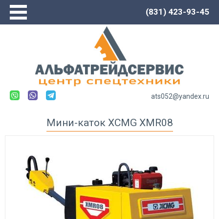
(831) 423-93-45
Главная
О компании
Сервис
Каталог
Новости
ats052@yandex.ru
Контакты
Мини-каток XCMG XMR08
Спецтехника LOVOL
Автогрейдеры
Погрузчики
Экскаваторы
Экскаваторы-погрузчики