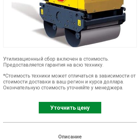
Спецтехника XCMG
Буровые установки
Карьерные самосвалы
Ресайклеры
Дорожные фрезы
Автогрейдеры
Утилизационный сбор включен в стоимость.
Асфальтоукладчики
Предоставляется гарантия на всю технику.
Телескопические погрузчики
*Стоимость техники может отличаться в зависимости от
Катки
стоимости доставки в ваш регион и курса доллара.
Окончательную стоимость уточняйте у менеджера.
Фронтальные погрузчики
Экскаваторы
Уточнить цену
Автокраны
Гусеничные краны
Ножничные подъемники
Описание
Комбайны