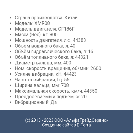
Асфальтовые, бетонные заводы
Мини-погрузчики
Страна производства: Китай
Модель: XMR08
Модель двигателя: CF186F
Масса (Вес), кг: 800
Мощность двигателя, л.с.: 44383
Объем водяного бака, л: 40
Объём гидравлического бака, л: 16
Объём топливного бака, л: 44321
Диаметр вальца, мм: 400
Ном. скорость вращения, об/мин: 2600
Усилие вибрации, кН: 44423
Частота вибрации, Гц: 55
Ширина вальца, мм: 708
Максимальная скорость, км/ч: 44350
Преодолеваемый подъем, %: 20
Вибрационный: Да
(с) 2013 - 2023 ООО «АльфаТрейдСервис»
Создание сайтов E-Terra