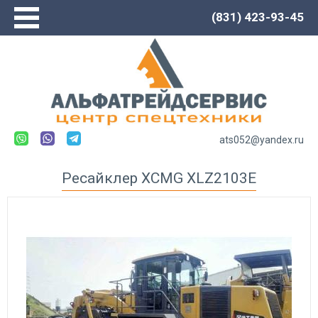
(831) 423-93-45
Главная
О компании
Сервис
Каталог
Новости
ats052@yandex.ru
Контакты
Ресайклер XCMG XLZ2103E
Спецтехника LOVOL
Автогрейдеры
Погрузчики
Экскаваторы
Экскаваторы-погрузчики