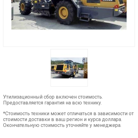
Спецтехника XCMG
Буровые установки
Карьерные самосвалы
Ресайклеры
Дорожные фрезы
Автогрейдеры
Асфальтоукладчики
Телескопические погрузчики
Катки
Фронтальные погрузчики
Утилизационный сбор включен стоимость.
Экскаваторы
Предоставляется гарантия на всю технику.
Автокраны
*Стоимость техники может отличаться в зависимости от
Гусеничные краны
стоимости доставки в ваш регион и курса доллара.
Окончательную стоимость уточняйте у менеджера.
Ножничные подъемники
Комбайны