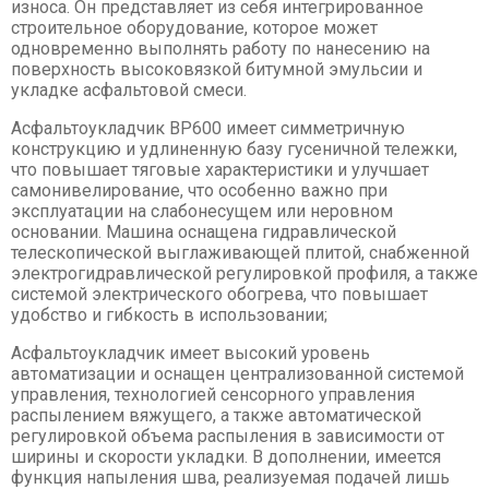
износа. Он представляет из себя интегрированное
Асфальтовые, бетонные заводы
строительное оборудование, которое может
одновременно выполнять работу по нанесению на
Мини-погрузчики
поверхность высоковязкой битумной эмульсии и
укладке асфальтовой смеси.
Асфальтоукладчик ВР600 имеет симметричную
конструкцию и удлиненную базу гусеничной тележки,
что повышает тяговые характеристики и улучшает
самонивелирование, что особенно важно при
эксплуатации на слабонесущем или неровном
основании. Машина оснащена гидравлической
телескопической выглаживающей плитой, снабженной
электрогидравлической регулировкой профиля, а также
системой электрического обогрева, что повышает
удобство и гибкость в использовании;
Асфальтоукладчик имеет высокий уровень
автоматизации и оснащен централизованной системой
управления, технологией сенсорного управления
распылением вяжущего, а также автоматической
регулировкой объема распыления в зависимости от
ширины и скорости укладки. В дополнении, имеется
функция напыления шва, реализуемая подачей лишь