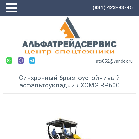
(831) 423-93-45
Главная
О компании
Сервис
Каталог
Новости
ats052@yandex.ru
Контакты
Синхронный брызгоустойчивый
асфальтоукладчик XCMG RP600
Спецтехника LOVOL
Автогрейдеры
Погрузчики
Экскаваторы
Экскаваторы-погрузчики