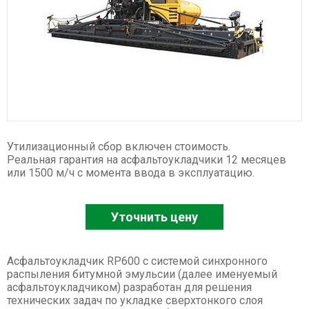
Спецтехника XCMG
Буровые установки
Карьерные самосвалы
Ресайклеры
Дорожные фрезы
Автогрейдеры
Асфальтоукладчики
Утилизационный сбор включен стоимость.
Телескопические погрузчики
Реальная гарантия на асфальтоукладчики 12 месяцев
или 1500 м/ч с момента ввода в эксплуатацию.
Катки
Фронтальные погрузчики
Уточнить цену
Экскаваторы
Автокраны
Асфальтоукладчик RP600 с системой синхронного
Гусеничные краны
распыления битумной эмульсии (далее именуемый
Ножничные подъемники
асфальтоукладчиком) разработан для решения
технических задач по укладке сверхтонкого слоя
Комбайны