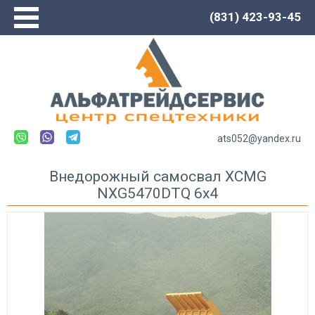
(831) 423-93-45
Главная
О компании
Сервис
Каталог
Новости
ats052@yandex.ru
Контакты
Внедорожный самосвал XCMG
NXG5470DTQ 6х4
Спецтехника LOVOL
Автогрейдеры
Погрузчики
Экскаваторы
Экскаваторы-погрузчики