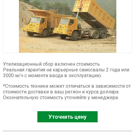
Спецтехника XCMG
Буровые установки
Карьерные самосвалы
Ресайклеры
Дорожные фрезы
Автогрейдеры
Асфальтоукладчики
Утилизационный сбор включен стоимость.
Телескопические погрузчики
Реальная гарантия на карьерные самосвалы 2 года или
3000 м/ч с момента ввода в эксплуатацию.
Катки
*Стоимость техники может отличаться в зависимости от
Фронтальные погрузчики
стоимости доставки в ваш регион и курса доллара.
Экскаваторы
Окончательную стоимость уточняйте у менеджера.
Автокраны
Гусеничные краны
Уточнить цену
Ножничные подъемники
Комбайны