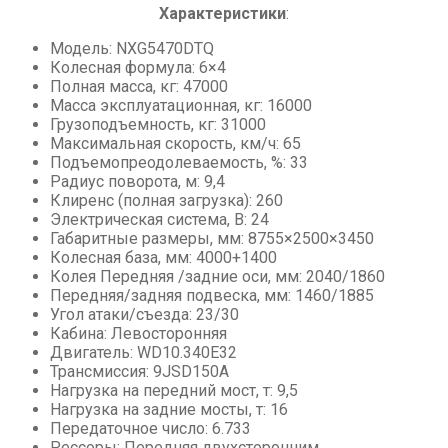
Характеристики
:
Асфальтовые, бетонные заводы
Модель: NXG5470DTQ
Мини-погрузчики
Колесная формула: 6×4
Полная масса, кг: 47000
Масса эксплуатационная, кг: 16000
Грузоподъемность, кг: 31000
Максимальная скорость, км/ч: 65
Подъемопреодолеваемость, %: 33
Радиус поворота, м: 9,4
Клиренс (полная загрузка): 260
Электрическая система, В: 24
Габаритные размеры, мм: 8755×2500×3450
Колесная база, мм: 4000+1400
Колея Передняя /задние оси, мм: 2040/1860
Передняя/задняя подвеска, мм: 1460/1885
Угол атаки/съезда: 23/30
Кабина: Левосторонняя
Двигатель: WD10.340E32
Трансмиссия: 9JSD150A
Нагрузка на передний мост, т: 9,5
Нагрузка на задние мосты, т: 16
Передаточное число: 6.733
Рессоры: Передняя двухсторонним