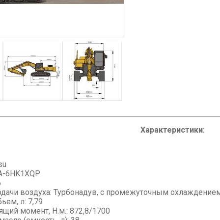
Характеристики:
su
AA-6HK1XQP
6
одачи воздуха: Турбонадув, с промежуточным охлаждение
ьем, л: 7,79
ящий момент, Н.м.: 872,8/1700