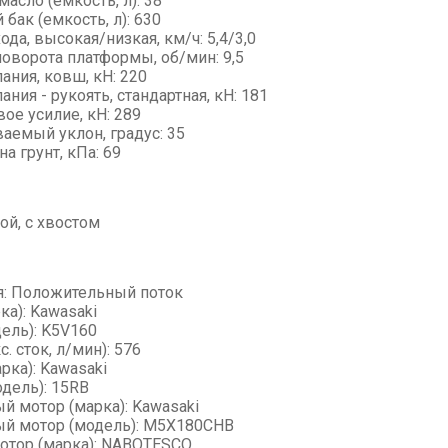
асло (емкость, л): 38
бак (емкость, л): 630
ода, высокая/низкая, км/ч: 5,4/3,0
поворота платформы, об/мин: 9,5
ания, ковш, кН: 220
ания - рукоять, стандартная, кН: 181
вое усилие, кН: 289
аемый уклон, градус: 35
а грунт, кПа: 69
ой, с хвостом
я: Положительный поток
ка): Kawasaki
ель): K5V160
с. сток, л/мин): 576
рка): Kawasaki
дель): 15RB
й мотор (марка): Kawasaki
й мотор (модель): M5X180CHB
отор (марка): NABOTESCO