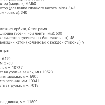
отор (модель): GM60
тор (давление главного насоса, Мпа): 34,3
емкость, л): 340
вижная орбита, Х-тип рама
ширина гусеничной ленты, мм): 600
(количество гусеничных башмаков, шт): 48
ающий каток (количесво с каждой стороны): 9
метры
: 6470
м: 2760
т, мм: 10727
т на уровне земли, мм: 10523
бина выемки, мм: 6905
та резания, мм: 10041
та загрузки, мм: 7019
ая длинна, мм: 11500