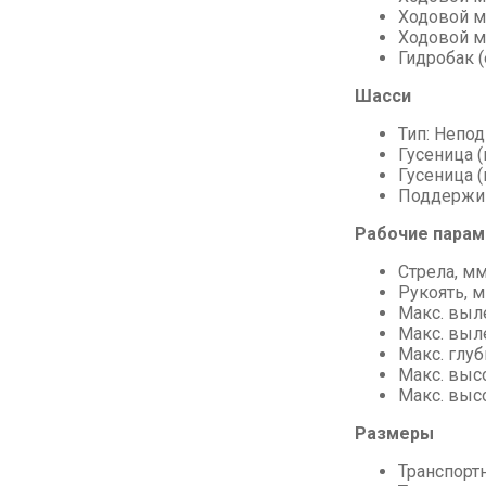
Ходовой м
Ходовой мо
Гидробак (
Шасси
Тип: Непод
Гусеница (
Гусеница 
Поддержив
Рабочие пара
Стрела, мм
Рукоять, м
Макс. выле
Макс. выле
Макс. глу
Макс. высо
Макс. высо
Размеры
Транспортн