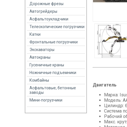
Дорожные фрезы
Автогрейдеры
Асфальтоукладчики
Телескопические погрузчики
Катки
Фронтальные погрузчики
Экскаваторы
Автокраны
Гусеничные краны
Ножничные подъемники
Комбайны
Двигатель
Асфальтовые, бетонные
заводы
Марка: Isu
Модель: 
Мини-погрузчики
Цилиндр: 
Система п
Рабочий об
Макс. крут