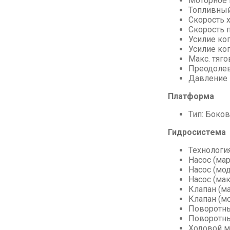
Моторное м
Топливный 
Скорость х
Скорость 
Усилие коп
Усилие коп
Макс. тяго
Преодолев
Давление н
Платформа
Тип: Боков
Гидросистема
Технологи
Насос (мар
Насос (мод
Насос (мак
Клапан (ма
Клапан (мо
Поворотны
Поворотны
Ходовой м