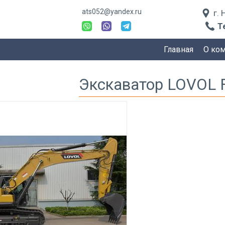
ats052@yandex.ru
г.
Т
Главная
О ко
Экскаватор LOVOL 