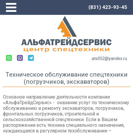
(831) 423-93-45
Главная
О компании
Сервис
Каталог
Новости
ats052@yandex.ru
Контакты
Техническое обслуживание спецтехники
(погрузчиков, экскаваторов)
Спецтехника LOVOL
Автогрейдеры
Основное направление деятельности компании
«АльфаТрейдСервис» - оказание услуг по техническому
Погрузчики
обслуживанию и ремонту экскаваторов, погрузчиков,
Экскаваторы
фронтальных погрузчиков, строительной и
сельскохозяйственной спецтехники. Если в Вашем
Экскаваторы-погрузчики
распоряжении есть техника специального назначения,
нуждающаяся в регулярном техобслуживании –