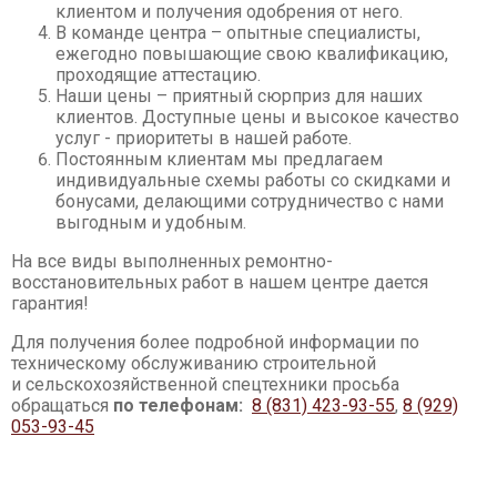
клиентом и получения одобрения от него.
Асфальтовые, бетонные заводы
В команде центра – опытные специалисты,
ежегодно повышающие свою квалификацию,
Мини-погрузчики
проходящие аттестацию.
Наши цены – приятный сюрприз для наших
клиентов. Доступные цены и высокое качество
услуг - приоритеты в нашей работе.
Постоянным клиентам мы предлагаем
индивидуальные схемы работы со скидками и
бонусами, делающими сотрудничество с нами
выгодным и удобным.
На все виды выполненных ремонтно-
восстановительных работ в нашем центре дается
гарантия!
Для получения более подробной информации по
техническому обслуживанию строительной
и сельскохозяйственной спецтехники просьба
обращаться
по телефонам:
8 (831) 423-93-55
,
8 (929)
053-93-45