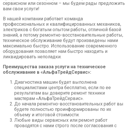
Спецтехника XCMG
сервисном или сезонном – мы будем рады предложить
вам свои услуги!
Буровые установки
В нашей компании работает команда
Карьерные самосвалы
профессиональных и квалифицированных механиков,
электриков с богатым опытом работы, отличной базой
Ресайклеры
знаний, а потому ремонтно-восстановительные работы,
Дорожные фрезы
техническое обслуживание будут произведены нами
максимально быстро. Использование современного
Автогрейдеры
оборудования позволяет нам быстро находить и
ликвидировать неполадки.
Асфальтоукладчики
Телескопические погрузчики
Преимущества заказа услуги на техническое
обслуживание в «АльфаТрейдСервис»:
Катки
Диагностика машин будет выполнена
Фронтальные погрузчики
специалистами центра бесплатно, если по ее
Экскаваторы
результатам вы доверите ремонт техники
мастерам «АльфаТрейдСервис».
Автокраны
До начала ремонтно-восстановительных работ вы
Гусеничные краны
будете полностью проинформированы по их
объему и итоговой стоимости.
Ножничные подъемники
Любые виды сервисных или ремонт работ
проводятся с нами строго после согласования с
Комбайны